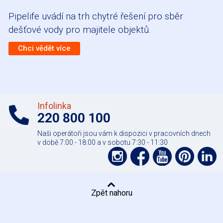
Pipelife uvádí na trh chytré řešení pro sběr
dešťové vody pro majitele objektů.
Chci vědět více
Infolinka
220 800 100
Naši operátoři jsou vám k dispozici v pracovních dnech
v době 7:00 - 18:00 a v sobotu 7:30 - 11:30
Podpořte
Podpořte
Podpo
Pod
nás
nás
nás
nás
nás
na
na
na
na
na
Zpět nahoru
síti
síti
YouTube
Pinter
Li