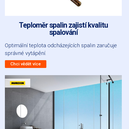
Teploměr spalin zajistí kvalitu
spalování
Optimální teplota odcházejících spalin zaručuje
správné vytápění.
Chci vědět více