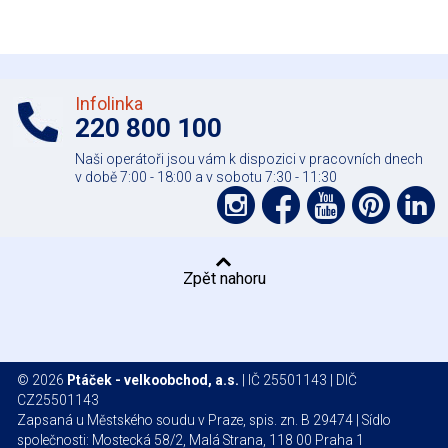
Infolinka
220 800 100
Naši operátoři jsou vám k dispozici v pracovních dnech
v době 7:00 - 18:00 a v sobotu 7:30 - 11:30
Podpořte
Podpořte
Podpo
Pod
nás
nás
nás
nás
nás
na
na
na
na
na
Zpět nahoru
síti
síti
YouTube
Pinter
Li
Instagram
Facebook
© 2026
Ptáček - velkoobchod, a.s.
| IČ 25501143 | DIČ
CZ25501143
Zapsaná u Městského soudu v Praze, spis. zn. B 29474 | Sídlo
společnosti: Mostecká 58/2, Malá Strana, 118 00 Praha 1