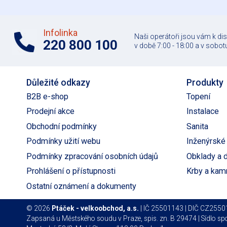
Infolinka
Naši operátoři jsou vám k di
220 800 100
v době 7:00 - 18:00 a v sobotu
Důležité odkazy
Produkty
B2B e-shop
Topení
Prodejní akce
Instalace
Obchodní podmínky
Sanita
Podmínky užití webu
Inženýrské 
Podmínky zpracování osobních údajů
Obklady a 
Prohlášení o přístupnosti
Krby a kam
Ostatní oznámení a dokumenty
© 2026
Ptáček - velkoobchod, a.s.
| IČ 25501143 | DIČ CZ255
Zapsaná u Městského soudu v Praze, spis. zn. B 29474 | Sídlo spo