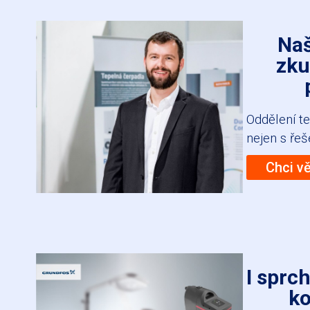
Naš
zku
Oddělení t
nejen s ře
Chci v
I sprc
ko