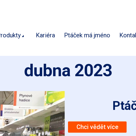
rodukty
Kariéra
Ptáček má jméno
Konta
dubna 2023
Ptá
Chci vědět více