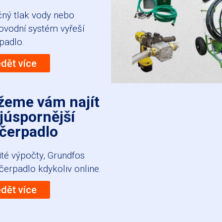
ný tlak vody nebo
ovodní systém vyřeší
rpadlo.
ědět více
eme vám najít
júspornější
čerpadlo
ité výpočty, Grundfos
čerpadlo kdykoliv online.
ědět více