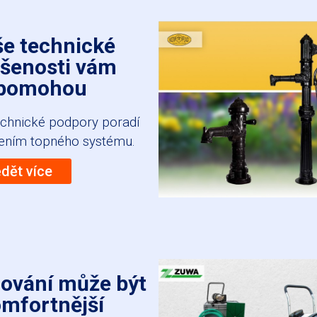
e technické
šenosti vám
pomohou
echnické podpory poradí
šením topného systému.
ědět více
hování může být
mfortnější