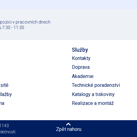
spozici v pracovních dnech
 7:30 - 11:30
Služby
Kontakty
Doprava
Akademie
sítě
Technické poradenství
dlažby
Katalogy a tiskoviny
na
Realizace a montáž
01143
Zpět nahoru
lečnosti: