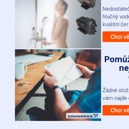
Nedostateč
hlučný vod
kvalitní če
Chci v
Pomůž
ne
Žádné slož
vám najde 
Chci v