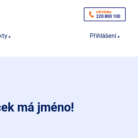
Infolinka
220 800 100
kty
Přihlášení
ček má jméno!