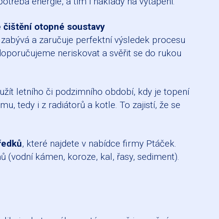
otřeba energie, a tím i náklady na vytápění.
 čištění otopné soustavy
í zabývá a zaručuje perfektní výsledek procesu
oporučujeme neriskovat a svěřit se do rukou
ít letního či podzimního období, kdy je topení
tedy i z radiátorů a kotle. To zajistí, že se
ředků
, které najdete v nabídce firmy Ptáček.
 (vodní kámen, koroze, kal, řasy, sediment).