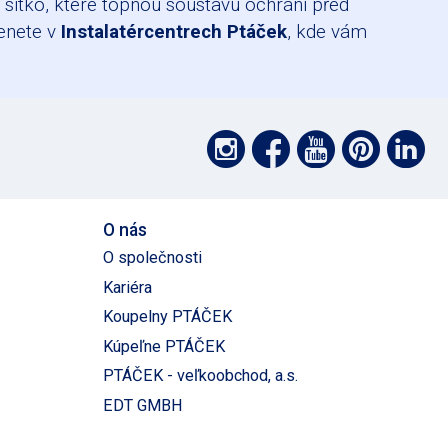
í sítko, které topnou soustavu ochrání před
ženete v
Instalatércentrech Ptáček
, kde vám
Podpořte
Podpořte
Podpoř
Pod
P
nás
nás
nás
nás
nás
na
na
na
na
na
O nás
síti
síti
YouTube
Pintere
Lin
O společnosti
Kariéra
Instagram
Facebook
Koupelny PTÁČEK
Kúpeľne PTÁČEK
PTÁČEK - veľkoobchod, a.s.
EDT GMBH