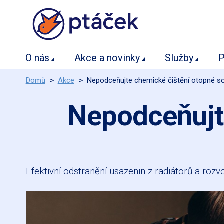
O nás
Akce a novinky
Služby
P
Domů
>
Akce
>
Nepodceňujte chemické čištění otopné s
Nepodceňujt
Efektivní odstranění usazenin z radiátorů a roz