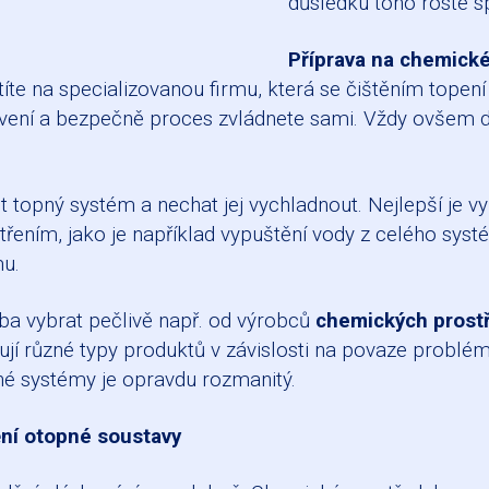
důsledku toho roste sp
Příprava na chemické
íte na specializovanou firmu, která se čištěním topen
vení a bezpečně proces zvládnete sami. Vždy ovšem d
pný systém a nechat jej vychladnout. Nejlepší je využ
ím, jako je například vypuštění vody z celého systému, 
mu.
ba vybrat pečlivě např. od výrobců
chemických prost
jí různé typy produktů v závislosti na povaze problémů
pné systémy je opravdu rozmanitý.
ění otopné soustavy