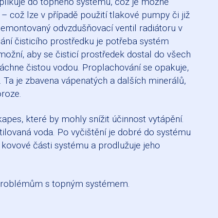
aplikuje do topného systému, což je možné
 což lze v případě použití tlakové pumpy či již
demontovaný odvzdušňovací ventil radiátoru v
ání čisticího prostředku je potřeba systém
žní, aby se čisticí prostředek dostal do všech
láchne čistou vodou. Proplachování se opakuje,
 Ta je zbavena vápenatých a dalších minerálů,
oroze.
pes, které by mohly snížit účinnost vytápění.
lovaná voda. Po vyčištění je dobré do systému
í kovové části systému a prodlužuje jeho
ým problémům s topným systémem.