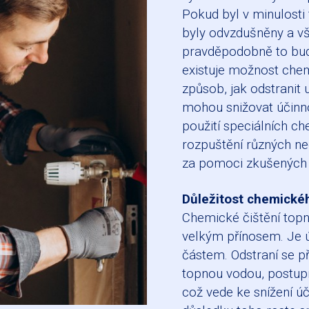
Pokud byl v minulosti 
byly odvzdušněny a vš
pravděpodobně to bud
existuje možnost chem
způsob, jak odstranit 
mohou snižovat účinn
použití speciálních c
rozpuštění různých ne
za pomoci zkušených o
Důležitost chemickéh
Chemické čištění top
velkým přínosem. Je ú
částem. Odstraní se př
topnou vodou, postupně
což vede ke snížení úč