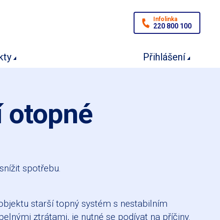
Infolinka
220 800 100
kty
Přihlášení
í otopné
nížit spotřebu.
jektu starší topný systém s nestabilním
lnými ztrátami, je nutné se podívat na příčiny.