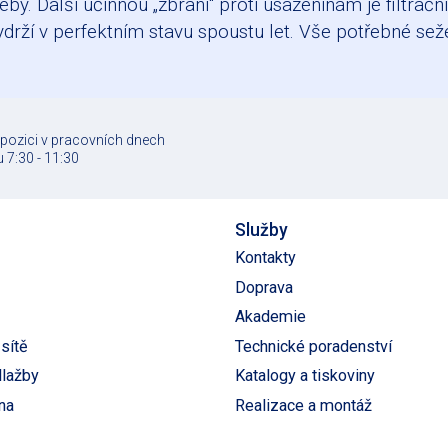
y. Další účinnou „zbraní“ proti usazeninám je filtračn
ydrží v perfektním stavu spoustu let. Vše potřebné se
spozici v pracovních dnech
 7:30 - 11:30
Služby
Kontakty
Doprava
Akademie
sítě
Technické poradenství
dlažby
Katalogy a tiskoviny
na
Realizace a montáž