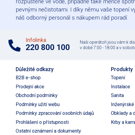
rozpuštěné ve vodě, případně také měřiče spotřeb
pevnými nečistotami. I díky němu vaše topení v
náš odborný personál s nákupem rád poradí.
Infolinka
Naši operátoři jsou vám k di
220 800 100
v době 7:00 - 18:00 a v sobotu
Důležité odkazy
Produkty
B2B e-shop
Topení
Prodejní akce
Instalace
Obchodní podmínky
Sanita
Podmínky užití webu
Inženýrské 
Podmínky zpracování osobních údajů
Obklady a 
Prohlášení o přístupnosti
Krby a kam
Ostatní oznámení a dokumenty