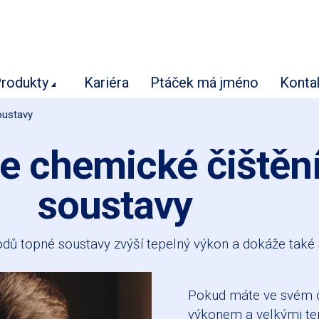
rodukty
Kariéra
Ptáček má jméno
Konta
oustavy
e chemické čištěn
soustavy
vodů topné soustavy zvýší tepelný výkon a dokáže také s
Pokud máte ve svém ob
výkonem a velkými tepe