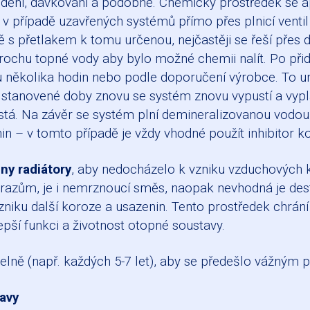
ředění, dávkování a podobně. Chemický prostředek se 
případě uzavřených systémů přímo přes plnicí ventil –
s přetlakem k tomu určenou, nejčastěji se řeší přes 
trochu topné vody aby bylo možné chemii nalít. Po přid
 několika hodin nebo podle doporučení výrobce. To umo
tí stanovené doby znovu se systém znovu vypustí a vyp
tá. Na závěr se systém plní demineralizovanou vodou.
in – v tomto případě je vždy vhodné použít inhibitor k
ny radiátory
, aby nedocházelo k vzniku vzduchových ka
zům, je i nemrznoucí směs, naopak nevhodná je desti
vzniku další koroze a usazenin. Tento prostředek chrán
lepší funkci a životnost otopné soustavy.
delně (např. každých 5-7 let), aby se předešlo vážn
tavy