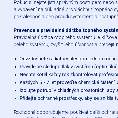
Pokud si nejste jisti správným postupem nebo se 
a vybavení na důkladné propláchnutí topného sys
pak alespoň 1 den proudí systémem a postupně ro
Prevence a pravidelná údržba topného systé
Pravidelná údržba otopného systému je klíčová
celého systému, zvýšit jeho účinnost a předejí
Odvzdušněte radiátory alespoň jednou ročně,
Pravidelně sledujte tlak v systému (optimálně
Nechte kotel každý rok zkontrolovat profesio
Každých 5 - 7 let proveďte chemické čištění, 
Izolujte potrubí v chladných prostorách, aby s
Přidejte ochranné prostředky, aby se snížila 
Rozhodně doporučujeme používat další ochranu př