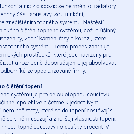
funkční a nic z dispozic se nezměnilo, radiátory
echny části soustavy jsou funkční,
e znečištěním topného systému. Naštěstí
ického čištění topného systému, což je účinný
usazeniny, vodní kámen, řasy a korozi, které
ost topného systému. Tento proces zahrnuje
hemických prostředků, které jsou navrženy pro
čistot a rozhodně doporučujeme jej absolvovat
dborníků ze specializované firmy.
o čištění topení
ného systému je pro celou otopnou soustavu
činné, spolehlivé a šetrné k jednotlivým
i něm nečistoty, které se do topení dostávají s
 se v něm usazují a zhoršují vlastnosti topení,
innosti topné soustavy i o desítky procent. V