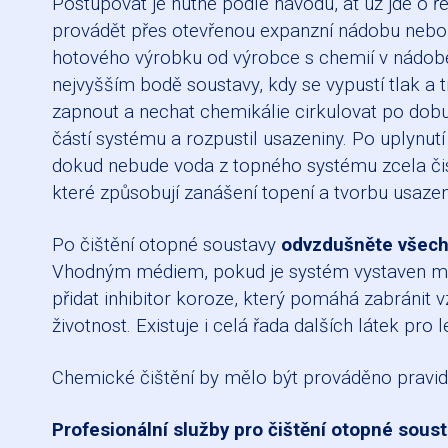
Postupovat je nutné podle návodu, ať už jde o 
provádět přes otevřenou expanzní nádobu nebo v 
hotového výrobku od výrobce s chemií v nádobě 
nejvyšším bodě soustavy, kdy se vypustí tlak a 
zapnout a nechat chemikálie cirkulovat po dobu
částí systému a rozpustil usazeniny. Po uplynu
dokud nebude voda z topného systému zcela čis
které způsobují zanášení topení a tvorbu usazen
Po čištění otopné soustavy
odvzdušněte všech
Vhodným médiem, pokud je systém vystaven mra
přidat inhibitor koroze, který pomáhá zabránit 
životnost. Existuje i celá řada dalších látek pro 
Chemické čištění by mělo být prováděno pravi
Profesionální služby pro čištění otopné sous