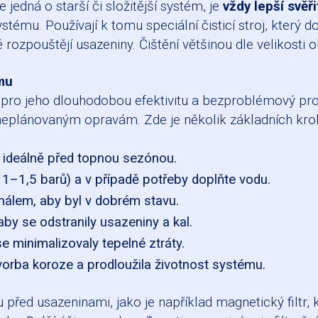
jedná o starší či složitější systém, je
vždy lepší svěř
tému. Používají k tomu speciální čisticí stroj, který 
zpouštějí usazeniny. Čištění většinou dle velikosti o
mu
 pro jeho dlouhodobou efektivitu a bezproblémový pro
t neplánovaným opravám. Zde je několik základních kro
 ideálně před topnou sezónou.
 1–1,5 barů) a v případě potřeby doplňte vodu.
nálem, aby byl v dobrém stavu.
aby se odstranily usazeniny a kal.
e minimalizovaly tepelné ztráty.
tvorba koroze a prodloužila životnost systému.
ed usazeninami, jako je například magnetický filtr, kt