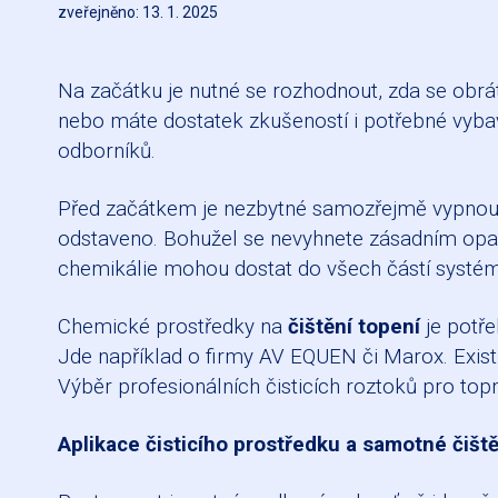
zveřejněno: 13. 1. 2025
Na začátku je nutné se rozhodnout, zda se obrát
nebo máte dostatek zkušeností i potřebné vyba
odborníků.
Před začátkem je nezbytné samozřejmě vypnout to
odstaveno. Bohužel se nevyhnete zásadním opatřen
chemikálie mohou dostat do všech částí systé
Chemické prostředky na
čištění topení
je potře
Jde například o firmy AV EQUEN či Marox. Existu
Výběr profesionálních čisticích roztoků pro to
Aplikace čisticího prostředku a samotné čišt