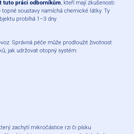
it tuto práci odborníkům
, kteří mají zkušenosti
do topné soustavy namíchá chemické látky. Ty
bjektu probíhá 1–3 dny.
voz. Správná péče může prodloužit životnost
ků, jak udržovat otopný systém:
erý zachytí mikročástice rzi či písku