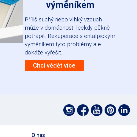
výměníkem
Příliš suchý nebo vlhký vzduch
může v domácnosti leckdy pěkně
potrápit. Rekuperace s entalpickým
výměníkem tyto problémy ale
dokáže vyřešit.
Chci vědět více
Podpořte
Podpořte
Podpoř
Pod
P
nás
nás
nás
nás
nás
na
na
na
na
na
O nás