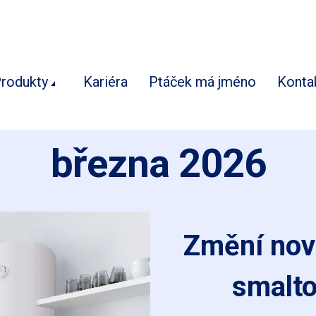
rodukty
Kariéra
Ptáček má jméno
Konta
března 2026
Změní nová
smalto