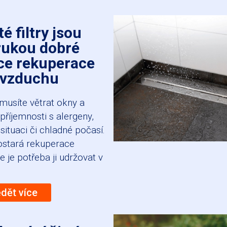
té filtry jsou
rukou dobré
ce rekuperace
vzduchu
musíte větrat okny a
epříjemnosti s alergeny,
ituaci či chladné počasí.
ostará rekuperace
e je potřeba ji udržovat v
ědět více