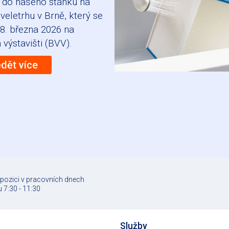
 do našeho stánku na
veletrhu v Brně, který se
8. března 2026 na
výstavišti (BVV).
ědět více
spozici v pracovních dnech
 7:30 - 11:30
Služby