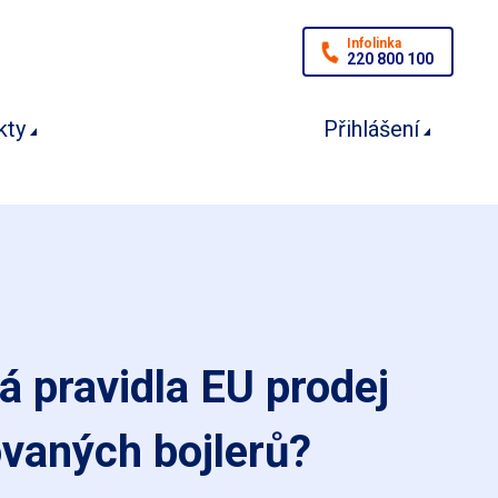
Infolinka
220 800 100
kty
Přihlášení
 pravidla EU prodej
vaných bojlerů?