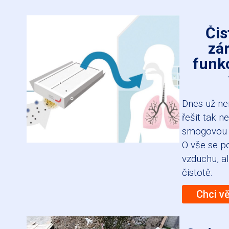
Čis
zá
funk
Dnes už ne
řešit tak n
smogovou s
O vše se p
vzduchu, al
čistotě.
Chci v