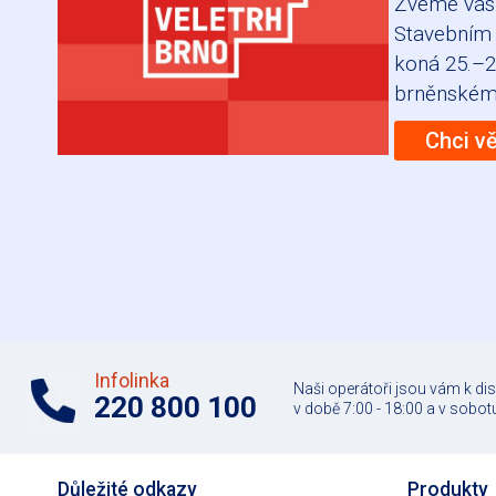
Zveme vás
Stavebním 
koná 25.–2
brněnském 
Chci v
Infolinka
Naši operátoři jsou vám k di
220 800 100
v době 7:00 - 18:00 a v sobotu
Důležité odkazy
Produkty