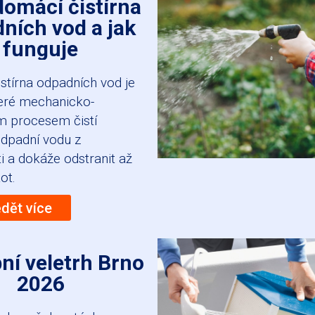
domácí čistírna
ních vod a jak
funguje
stírna odpadních vod je
které mechanicko-
m procesem čistí
dpadní vodu z
 a dokáže odstranit až
ot.
ědět více
ní veletrh Brno
2026