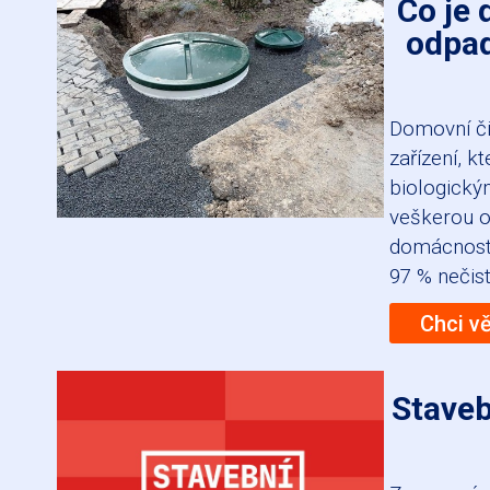
Co je 
odpad
Domovní či
zařízení, 
biologický
veškerou o
domácnosti
97 % nečist
Chci v
Staveb