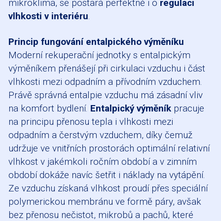
mikroklima, se postará perfektně i o
regulaci
vlhkosti v interiéru
.
Princip fungování entalpického výměníku
Moderní rekuperační jednotky s entalpickým
výměníkem přenášejí při cirkulaci vzduchu i část
vlhkosti mezi odpadním a přívodním vzduchem.
Právě správná entalpie vzduchu má zásadní vliv
na komfort bydlení.
Entalpický výměník
pracuje
na principu přenosu tepla i vlhkosti mezi
odpadním a čerstvým vzduchem, díky čemuž
udržuje ve vnitřních prostorách optimální relativní
vlhkost v jakémkoli ročním období a v zimním
období dokáže navíc šetřit i náklady na vytápění.
Ze vzduchu získaná vlhkost proudí přes speciální
polymerickou membránu ve formě páry, avšak
bez přenosu nečistot, mikrobů a pachů, které