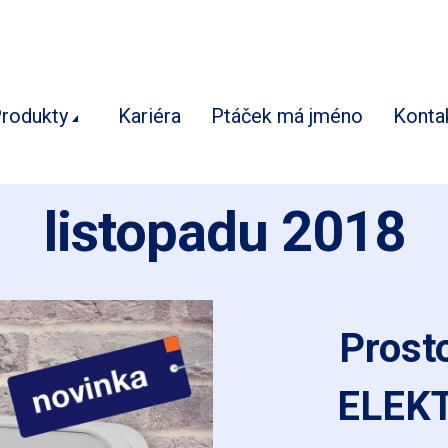
rodukty
Kariéra
Ptáček má jméno
Konta
listopadu 2018
Prost
ELEK