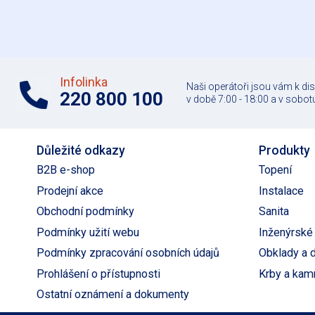
Infolinka
Naši operátoři jsou vám k di
220 800 100
v době 7:00 - 18:00 a v sobotu
Důležité odkazy
Produkty
B2B e-shop
Topení
Prodejní akce
Instalace
Obchodní podmínky
Sanita
Podmínky užití webu
Inženýrské 
Podmínky zpracování osobních údajů
Obklady a 
Prohlášení o přístupnosti
Krby a kam
Ostatní oznámení a dokumenty