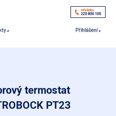
Infolinka
220 800 100
kty
Přihlášení
orový termostat
TROBOCK PT23