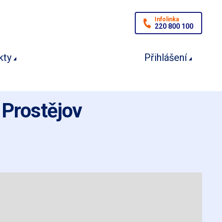
Infolinka
220 800 100
kty
Přihlášení
 Prostějov