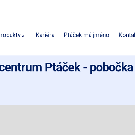
rodukty
Kariéra
Ptáček má jméno
Konta
rcentrum Ptáček - pobočka