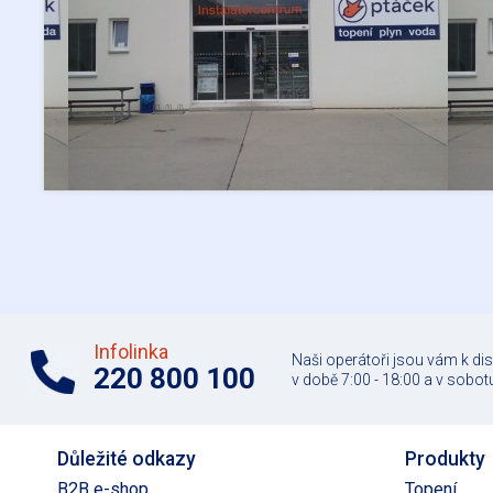
Infolinka
Naši operátoři jsou vám k di
220 800 100
v době 7:00 - 18:00 a v sobotu
Důležité odkazy
Produkty
B2B e-shop
Topení