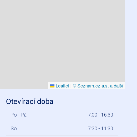
Leaflet
|
© Seznam.cz a.s. a další
Otevírací doba
Po - Pá
7:00 - 16:30
So
7:30 - 11:30