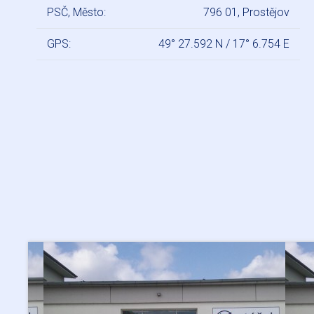
PSČ, Město:
796 01, Prostějov
GPS:
49° 27.592 N / 17° 6.754 E