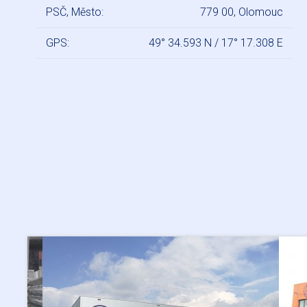
PSČ, Město:
779 00, Olomouc
GPS:
49° 34.593 N / 17° 17.308 E