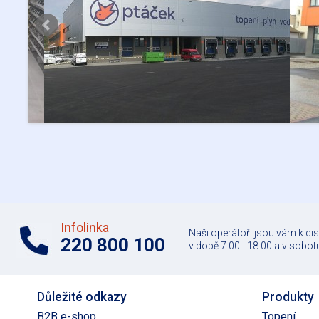
Infolinka
Naši operátoři jsou vám k di
220 800 100
v době 7:00 - 18:00 a v sobotu
Důležité odkazy
Produkty
B2B e-shop
Topení