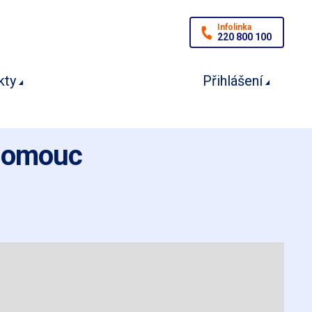
Infolinka
220 800 100
kty
Přihlášení
Olomouc