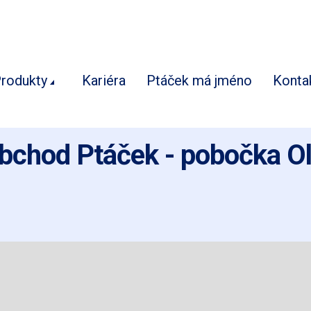
rodukty
Kariéra
Ptáček má jméno
Konta
bchod Ptáček - pobočka 