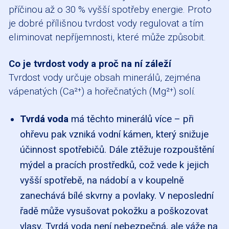
příčinou až o 30 % vyšší spotřeby energie. Proto
je dobré přílišnou tvrdost vody regulovat a tím
eliminovat nepříjemnosti, které může způsobit.
Co je tvrdost vody a proč na ní záleží
Tvrdost vody určuje obsah minerálů, zejména
vápenatých (Ca²⁺) a hořečnatých (Mg²⁺) solí.
Tvrdá voda
má těchto minerálů více – při
ohřevu pak vzniká vodní kámen, který snižuje
účinnost spotřebičů. Dále ztěžuje rozpouštění
mýdel a pracích prostředků, což vede k jejich
vyšší spotřebě, na nádobí a v koupelně
zanechává bílé skvrny a povlaky. V neposlední
řadě může vysušovat pokožku a poškozovat
vlasy. Tvrdá voda není nebezpečná, ale váže na