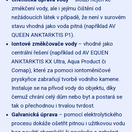
změkčení vody, ale i jejímu čištění od
nežádoucích látek v případě, že není v surovém
stavu vhodná jako voda pitná (například
AV
QUEEN ANKTARKTIS P1
).
Iontové změkčovače vody
– vhodné jako
centrální řešení (například od
AV EQUEN
ANKTARKTIS KX Ultra
,
Aqua Product
či
Comap
), které za pomoci iontoměničové
pryskyřice zabraňují tvorbě vodního kamene.
Instaluje se na přívod vody do objektu, díky
čemuž chrání celý dům nebo byt a postará se
tak o přechodnou i trvalou tvrdost.
Galvanická úprava
– pomocí elektrolytického
procesu dokáže ošetřit pitnou i užitkovou vodu