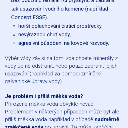
bez použití chemikálií či pryskyřic a zabránit
tak usazování vodního kamene (například
Concept ESSE
).
horší oplachování čisticí prostředky,
nevýraznou chuť vody,
agresivní působení na kovové rozvody.
Výběr vždy závisí na tom, zda chcete minerály z
vody úplně odstranit, nebo pouze zabránit jejich
usazování (například za pomoci zmíněné
galvanické úpravy vody).
Je problém i příliš měkká voda?
Přirozeně měkká voda obvykle nevadí.
Problémem v některých případech může být ale
příliš měkká voda například v případě
nadměrně
změkčené vody
po úpravě. Ta může zapříčinit: