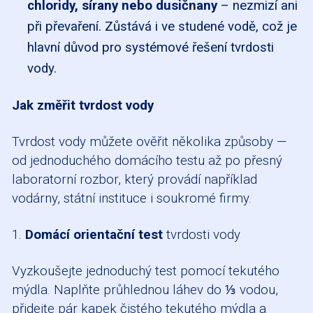
chloridy, sírany nebo dusičnany
– nezmizí ani
při převaření. Zůstává i ve studené vodě, což je
hlavní důvod pro systémové řešení tvrdosti
vody.
Jak změřit tvrdost vody
Tvrdost vody můžete ověřit několika způsoby —
od jednoduchého domácího testu až po přesný
laboratorní rozbor, který provádí například
vodárny, státní instituce i soukromé firmy.
1.
Domácí orientační test
tvrdosti vody
Vyzkoušejte jednoduchý test pomocí tekutého
mýdla. Naplňte průhlednou láhev do ⅓ vodou,
přidejte pár kapek čistého tekutého mýdla a