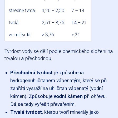
středně tvrdá
1,26 – 2,50
7 – 14
tvrdá
2,51 – 3,75
14 – 21
velmi tvrdá
> 3,76
> 21
Tvrdost vody se dělí podle chemického složení na
trvalou a přechodnou.
Přechodná tvrdost
je způsobena
hydrogenuhličitanem vápenatým, který se při
zahřátí vysráží na uhličitan vápenatý (vodní
kámen). Způsobuje
vodní kámen
při ohřevu.
Dá se tedy vyřešit převařením.
Trvalá tvrdost
, kterou tvoří minerály jako