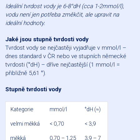
Ideální tvrdost vody je 6-8°dH (cca 1-2mmol/l),
vodu není jen potřeba změkčit, ale upravit na
ideální hodnoty.
Jaké jsou stupně tvrdosti vody
Tvrdost vody se nejčastěji vyjadřuje v mmol/l –
dnes standard v ČR nebo ve stupních německé
tvrdosti (°dH) – dříve nejčastější (1 mmol/l =
přibližně 5,61 °).
Stupně tvrdosti vody
Kategorie
mmol/l
°dH (≈)
velmi měkká
< 0,70
< 3,9
měkká
0,70 – 1,25
3,9 – 7