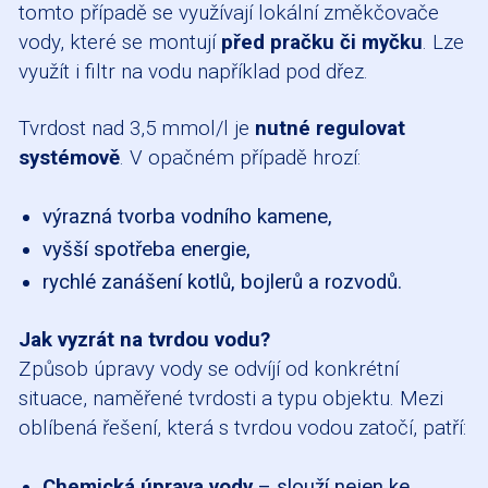
tomto případě se využívají lokální změkčovače
vody, které se montují
před pračku či myčku
. Lze
využít i filtr na vodu například pod dřez.
Tvrdost nad 3,5 mmol/l je
nutné
regulovat
systémově
. V opačném případě hrozí:
výrazná tvorba vodního kamene,
vyšší spotřeba energie,
rychlé zanášení kotlů, bojlerů a rozvodů.
Jak vyzrát na tvrdou vodu?
Způsob úpravy vody se odvíjí od konkrétní
situace, naměřené tvrdosti a typu objektu. Mezi
oblíbená řešení, která s tvrdou vodou zatočí, patří:
Chemická úprava vody
– slouží nejen ke