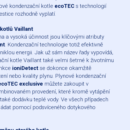
nové kondenzační kotle
ecoTEC
s technologií
estice rozhodně vyplatí.
kotlů Vaillant
na a vysoká účinnost jsou klíčovými atributy
ant
. Kondenzační technologie totiž efektivně
niklou energii. Jak už sám název řady vypovídá,
ní kotle Vaillant také velmi šetrné k životnímu
unkce
ioniDetect
se dokonce okamžitě
ení nebo kvality plynu. Plynové kondenzační
ecoTEC
exclusive
můžete zakoupit v
binovaném provedení, které kromě vytápění
 také dodávku teplé vody. Ve všech případech
ovládat pomocí podsvíceného dotykového