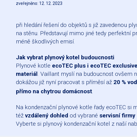
zveřejněno: 12. 12. 2023
při hledání řešení do objektů s již zavedenou pl
na stěnu. Představují mimo jiné tedy perfektní 
méně škodlivých emisí.
Jak vybrat plynový kotel budoucnosti
Plynové kotle
ecoTEC plus i ecoTEC exclusiv
materiál
. Vaillant myslí na budoucnost ovšem n
dokážou již nyní pracovat s příměsí až
20 % vod
přímo na chytrou domácnost
.
Na kondenzační plynové kotle řady ecoTEC si 
též
vzdálený dohled
od vybrané
servisní firmy
Vyberte si plynový kondenzační kotel z naší nabí