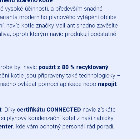
výměnu starého kotle
é vysoké účinnosti, a především snadné
o varianta moderního plynového vytápění oblibě
í, navíc kotle značky Vaillant snadno zavěsíte
liva, oproti kterým navíc produkují podstatně
výrobě byl navíc
použit z 80 % recyklovaný
ční kotle jsou připraveny také technologicky –
 snadno ovládat pomocí aplikace nebo
napojit
t
. Díky
certifikátu CONNECTED
navíc získáte
 si plynový kondenzační kotel z naší nabídky.
enter
, kde vám ochotný personál rád poradí.