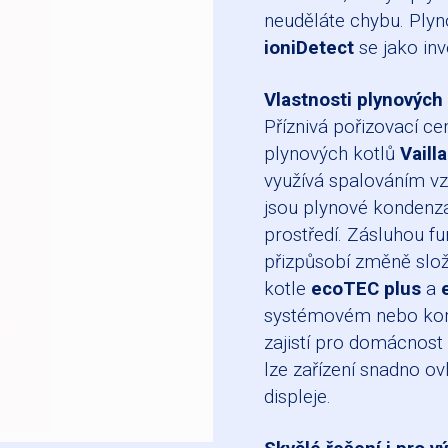
neuděláte chybu. Ply
ioniDetect
se jako inv
Vlastnosti plynových 
Příznivá pořizovací ce
plynových kotlů
Vaill
využívá spalováním vz
jsou plynové kondenzač
prostředí. Zásluhou f
přizpůsobí změně slož
kotle
ecoTEC plus
a
systémovém nebo kom
zajistí pro domácnost
lze zařízení snadno 
displeje.