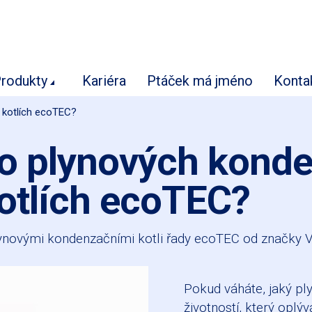
rodukty
Kariéra
Ptáček má jméno
Konta
h kotlích ecoTEC?
li o plynových kond
otlích ecoTEC?
ynovými kondenzačními kotli řady ecoTEC od značky Va
Pokud váháte, jaký pl
životností, který oplý