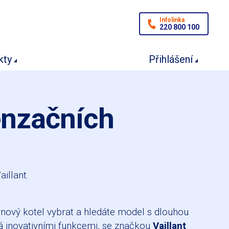
Infolinka
220 800 100
kty
Přihlášení
enzačních
illant.
ynový kotel vybrat a hledáte model s dlouhou
vá inovativními funkcemi, se značkou
Vaillant