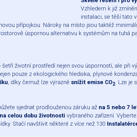
Skvělé řešení i pro 
Vzhledem k již zmíněn
instalaci, se těší tat
ynovou přípojkou. Nároky na místo jsou taktéž minimáln
prostorově úspornou alternativu k systémům na tuhá pa
e
šetří životní prostředí nejen svou úsporností, ale při 
ejen pouze z ekologického hlediska, plynové kondenza
íku
, díky čemuž lze výrazně
snížit emise CO
. Lze je
2
můžete sjednat prodlouženou záruku až
na 5 nebo 7 le
 na celou dobu životnosti
vybraného zařízení. Vyberte
dky. Stačí navštívit některé z více než 130
Instalatérc