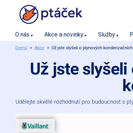
O nás
Akce a novinky
Služby
P
Domů
>
Akce
>
Už jste slyšeli o plynových kondenzačníc
Už jste slyše
k
Udělejte skvělé rozhodnutí pro budoucnost s pl