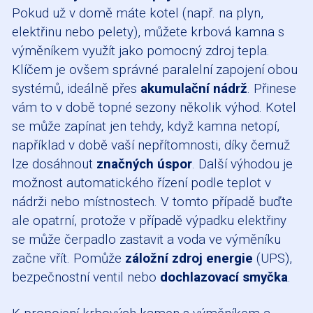
Pokud už v domě máte kotel (např. na plyn,
elektřinu nebo pelety), můžete krbová kamna s
výměníkem využít jako pomocný zdroj tepla.
Klíčem je ovšem správné paralelní zapojení obou
systémů, ideálně přes
akumulační nádrž
. Přinese
vám to v době topné sezony několik výhod. Kotel
se může zapínat jen tehdy, když kamna netopí,
například v době vaší nepřítomnosti, díky čemuž
lze dosáhnout
značných úspor
. Další výhodou je
možnost automatického řízení podle teplot v
nádrži nebo místnostech. V tomto případě buďte
ale opatrní, protože v případě výpadku elektřiny
se může čerpadlo zastavit a voda ve výměníku
začne vřít. Pomůže
záložní zdroj energie
(UPS),
bezpečnostní ventil nebo
dochlazovací smyčka
.