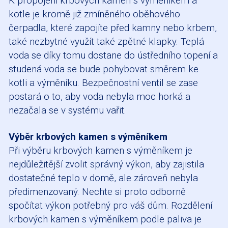
K propojení krbových kamen s výměníkem a
kotle je kromě již zmíněného oběhového
čerpadla, které zapojíte před kamny nebo krbem,
také nezbytné využít také zpětné klapky. Teplá
voda se díky tomu dostane do ústředního topení a
studená voda se bude pohybovat směrem ke
kotli a výměníku. Bezpečnostní ventil se zase
postará o to, aby voda nebyla moc horká a
nezačala se v systému vařit.
Výběr krbových kamen s výměníkem
Při výběru krbových kamen s výměníkem je
nejdůležitější zvolit správný výkon, aby zajistila
dostatečné teplo v domě, ale zároveň nebyla
předimenzovaný. Nechte si proto odborně
spočítat výkon potřebný pro váš dům. Rozdělení
krbových kamen s výměníkem podle paliva je