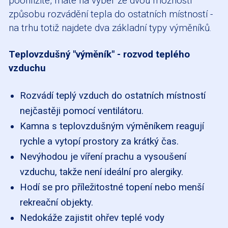
poohlížíte, máte na výběr ze dvou možností
způsobu rozvádění tepla do ostatních místností -
na trhu totiž najdete dva základní typy výměníků.
Teplovzdušný "výměník" - rozvod teplého
vzduchu
Rozvádí teplý vzduch do ostatních místností
nejčastěji pomocí ventilátoru.
Kamna s teplovzdušným výměníkem reagují
rychle a vytopí prostory za krátký čas.
Nevýhodou je víření prachu a vysoušení
vzduchu, takže není ideální pro alergiky.
Hodí se pro příležitostné topení nebo menší
rekreační objekty.
Nedokáže zajistit ohřev teplé vody