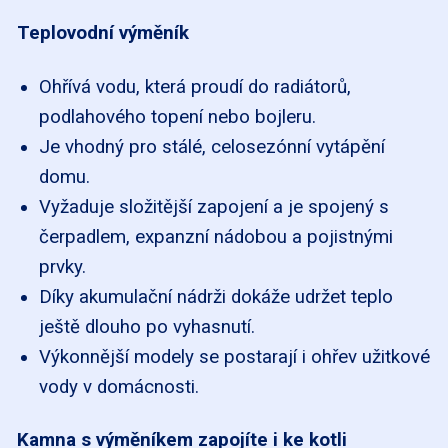
Teplovodní výměník
Ohřívá vodu, která proudí do radiátorů,
podlahového topení nebo bojleru.
Je vhodný pro stálé, celosezónní vytápění
domu.
Vyžaduje složitější zapojení a je spojený s
čerpadlem, expanzní nádobou a pojistnými
prvky.
Díky akumulační nádrži dokáže udržet teplo
ještě dlouho po vyhasnutí.
Výkonnější modely se postarají i ohřev užitkové
vody v domácnosti.
Kamna s výměníkem zapojíte i ke kotli