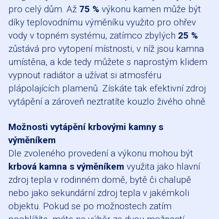
pro celý dům. Až
75 %
výkonu kamen může být
díky teplovodnímu výměníku využito pro ohřev
vody v topném systému, zatímco zbylých
25 %
zůstává pro vytopení místnosti, v níž jsou kamna
umístěna, a kde tedy můžete s naprostým klidem
vypnout radiátor a užívat si atmosféru
plápolajících plamenů. Získáte tak efektivní zdroj
vytápění a zároveň neztratíte kouzlo živého ohně.
Možnosti vytápění krbovými kamny s
výměníkem
Dle zvoleného provedení a výkonu mohou být
krbová kamna s výměníkem
využita jako hlavní
zdroj tepla v rodinném domě, bytě či chalupě
nebo jako sekundární zdroj tepla v jakémkoli
objektu. Pokud se po možnostech zatím