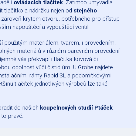
řadě i
ovládacích tlačítek
. Zatímco umyvadla
pit tlačítko a nádržku nejen od
stejného
e zároveň krytem otvoru, potřebného pro přístup
vším napouštěcí a vypouštěcí ventil.
liší použitým materiálem, tvarem, i provedením,
odolných materiálů v různém barevném provedení
íjemně vás překvapí i tlačítka kovová či
obou odolnost vůči čistidlům. U Grohe najdete
 s instalačními rámy Rapid SL a podomítkovými
ětšinu tlačítek jednotlivých výrobců lze také
oradit do našich
koupelnových studií Ptáček
to pravé.