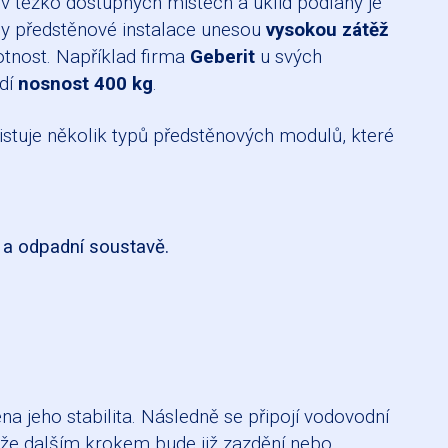
 v těžko dostupných místech a úklid podlahy je
ámy předstěnové instalace unesou
vysokou zátěž
otnost. Například firma
Geberit
u svých
dí
nosnost 400 kg
.
istuje několik typů předstěnových modulů, které
 a odpadní soustavě.
a jeho stabilita. Následně se připojí vodovodní
tože dalším krokem bude již zazdění nebo