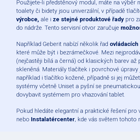
Použijete-li předstěnový modul, máte na výběr
toalety či bidety jsou univerzální, v případě tla
výrobce,
ale i
ze stejné produktové řady
pro za
do nádrže. Tento servisní otvor zaručuje
možnos
Například Geberit nabízí několik řad
ovládacích 
které může být i bezrámečkové. Mezi nejprodáva
(nejčastěji bílá a černá) od klasických barev až
skleněná. Materiály tlačítek i povrchové úprav
například i tlačítko kožené, případně si jej můž
systémy včetně Uniset a pyšní se pneumatickou
dovybavit systémem pro vhazování tablet.
Pokud hledáte elegantní a praktické řešení pro
nebo
Instalatércenter
, kde vás světem tohoto