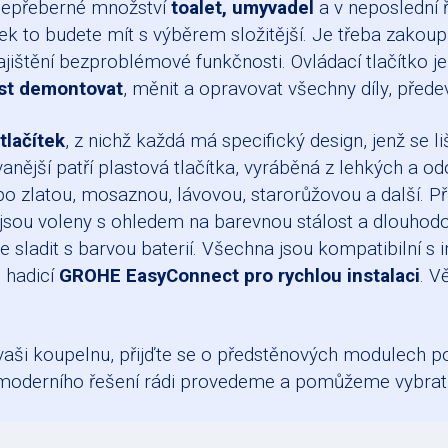
 nepřeberné množství
toalet, umyvadel
a v neposlední 
čítek to budete mít s výběrem složitější. Je třeba zakou
jištění bezproblémové funkčnosti. Ovládací tlačítko j
t demontovat
, měnit a opravovat všechny díly, přede
tlačítek
, z nichž každá má specifický design, jenž se 
nější patří plastová tlačítka, vyráběná z lehkých a 
 po zlatou, mosaznou, lávovou, starorůžovou a další. Př
y jsou voleny s ohledem na barevnou stálost a dlouhod
ete sladit s barvou baterií. Všechna jsou kompatibilní
 hadicí
GROHE EasyConnect
pro rychlou instalaci
. V
 vaši koupelnu, přijďte se o předstěnových modulech p
 moderního řešení rádi provedeme a pomůžeme vybrat 