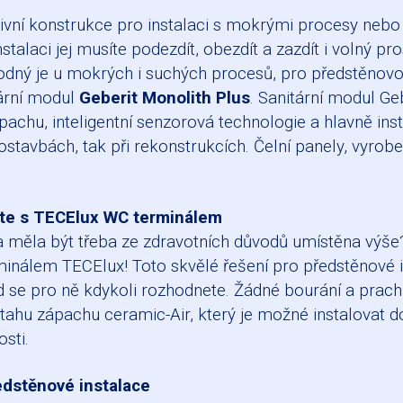
vní konstrukce pro instalaci s mokrými procesy nebo 
talaci jej musíte podezdít, obezdít a zazdít i volný p
odný je u mokrých i suchých procesů, pro předstěnov
tární modul
Geberit Monolith Plus
. Sanitární modul G
pachu, inteligentní senzorová technologie a hlavně ins
ostavbách, tak při rekonstrukcích. Čelní panely, vyrob
te s TECElux WC terminálem
a měla být třeba ze zdravotních důvodů umístěna výše
inálem TECElux! Toto skvělé řešení pro předstěnové i
e pro ně kdykoli rozhodnete. Žádné bourání a prach! 
tahu zápachu ceramic-Air, který je možné instalovat 
sti.
ředstěnové instalace