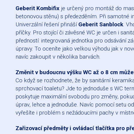
Geberit Kombifix
je určený pro montáž do masi
betonovou stěnu) s předezděním. Při samotné ins
Univerzální řešení přináší
Geberit Sanblock
. Vh
příčky. Pro stojící či závěsné WC je určen i sani
předností: integrovaná jednotka pro odsávání zá
úpravy. To oceníte jako velkou výhodu jak v nov
navíc zakoupit v několika barvách.
Změnit v budoucnu výšku WC až o 8 cm může
Co když se rozhodnete, že by sanitární keramik
sprchovací toaletu? Jde to jednoduše s WC term
poskytuje maximální svobodu pro změny, pokud s
úprav, lehce a jednoduše. Navíc pomocí setu od
vyřešíte i problém s nežádoucími pachy v místno
Zařizovací předměty i ovládací tlačítka pro p