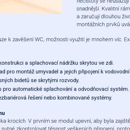
nečistoty se neusazují
snadnější. Kvalitní r
a zaručují dlouhou živ
montážních prvků uvá
uze k zavěšení WC, možnosti využití je mnohem víc. Ex
onstrukci a splachovací nádržku skrytou ve zdi.
ad pro montáž umyvadel a jejich připojení k vodovodní
sných bidetů se skrytými rozvody.
pro automatické splachování a odvodňovací systém.
zbariérová řešení nebo kombinované systémy.
mu
 krocích. V prvním se modul upevní, aby byla zajištěn
m nutné zkontrolovat těsnost veškerých připojení, pro