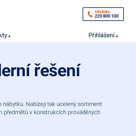
Infolinka
220 800 100
kty
Přihlášení
erní řešení
 nábytku. Nabízejí tak ucelený sortiment
ch předmětů v konstrukcích prováděných