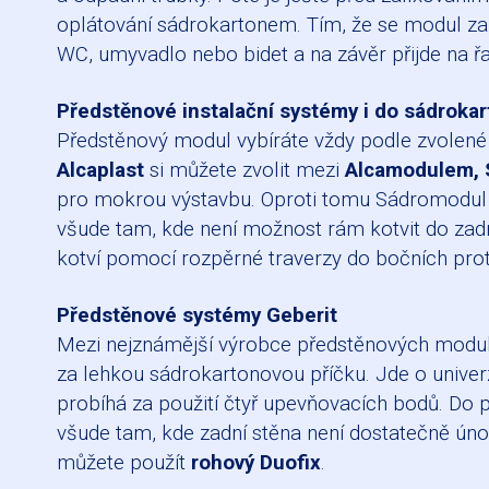
oplátování sádrokartonem. Tím, že se modul zakr
WC, umyvadlo nebo bidet a na závěr přijde na řad
Předstěnové instalační systémy i do sádroka
Předstěnový modul vybíráte vždy podle zvolené 
Alcaplast
si můžete zvolit mezi
Alcamodulem,
pro mokrou výstavbu. Oproti tomu Sádromodul v
všude tam, kde není možnost rám kotvit do zadní
kotví pomocí rozpěrné traverzy do bočních proti
Předstěnové systémy Geberit
Mezi nejznámější výrobce předstěnových modulů
za lehkou sádrokartonovou příčku. Jde o univer
probíhá za použití čtyř upevňovacích bodů. Do 
všude tam, kde zadní stěna není dostatečně ún
můžete použít
rohový Duofix
.