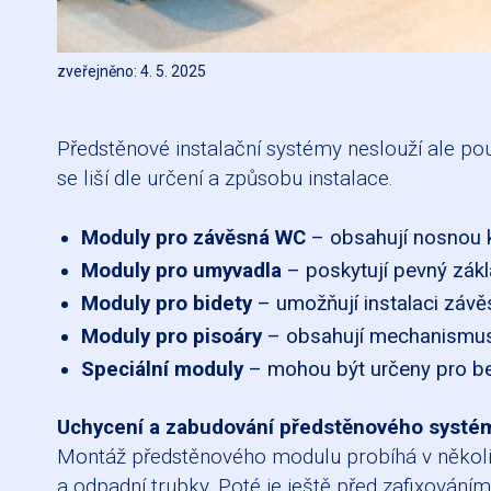
zveřejněno: 4. 5. 2025
Předstěnové instalační systémy neslouží ale po
se liší dle určení a způsobu instalace.
Moduly pro závěsná WC
– obsahují nosnou k
Moduly pro umyvadla
– poskytují pevný zákl
Moduly pro bidety
– umožňují instalaci závě
Moduly pro pisoáry
– obsahují mechanismus 
Speciální moduly
– mohou být určeny pro be
Uchycení a zabudování předstěnového systé
Montáž předstěnového modulu probíhá v několika
a odpadní trubky. Poté je ještě před zafixování