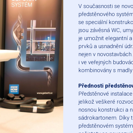
V současnosti se novo
předstěnového systém
se speciální konstrukc
jsou závěsná WC, umyva
je umožnit elegantní a
prvků a usnadnění údr
nejen v novostavbách.
i ve veřejných budovác
kombinovány s madly 
Přednosti předstěnov
Předstěnové instalace
jelikož veškeré rozvo
nosnou konstrukci a n
sádrokartonem. Díky t
předstěnovém systému, 