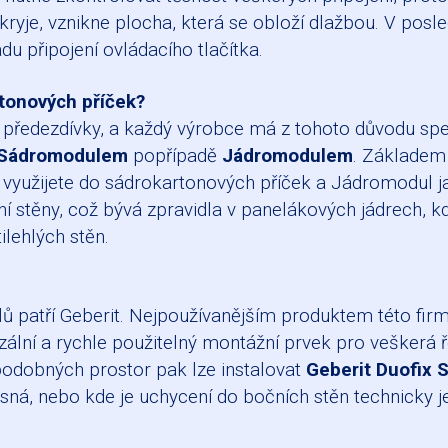
yje, vznikne plocha, která se obloží dlažbou. V posled
u připojení ovládacího tlačítka.
rtonových příček?
předezdívky, a každý výrobce má z tohoto důvodu spec
 Sádromodulem
popřípadě
Jádromodulem
. Základem 
yužijete do sádrokartonových příček a Jádromodul ja
 stěny, což bývá zpravidla v panelákových jádrech, kd
lehlých stěn.
 patří Geberit. Nejpoužívanějším produktem této firm
zální a rychle použitelný montážní prvek pro veškerá 
podobných prostor pak lze instalovat
Geberit Duofix S
osná, nebo kde je uchycení do bočních stěn technicky