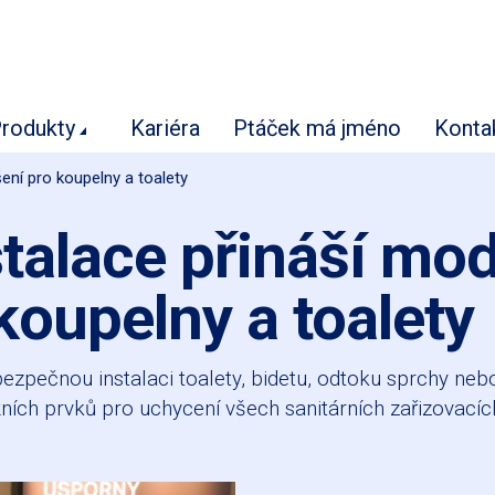
rodukty
Kariéra
Ptáček má jméno
Konta
ení pro koupelny a toalety
talace přináší mod
koupelny a toalety
pečnou instalaci toalety, bidetu, odtoku sprchy nebo
ích prvků pro uchycení všech sanitárních zařizovací