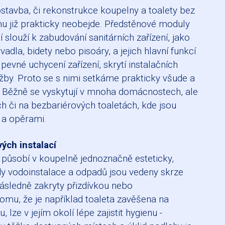
stavba, či rekonstrukce koupelny a toalety bez
u již prakticky neobejde. Předstěnové moduly
í slouží k zabudování sanitárních zařízení, jako
dla, bidety nebo pisoáry, a jejich hlavní funkcí
 pevné uchycení zařízení, skrytí instalačních
žby. Proto se s nimi setkáme prakticky všude a
 Běžně se vyskytují v mnoha domácnostech, ale
h či na bezbariérových toaletách, kde jsou
a opěrami.
ých instalací
 působí v koupelně jednoznačně esteticky,
dy vodoinstalace a odpadů jsou vedeny skrze
ásledně zakryty přizdívkou nebo
omu, že je například toaleta zavěšena na
lze v jejím okolí lépe zajistit hygienu -