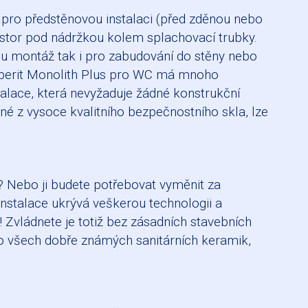
pro předstěnovou instalaci (před zděnou nebo
rostor pod nádržkou kolem splachovací trubky.
ou montáž tak i pro zabudování do stěny nebo
eberit Monolith Plus pro WC má mnoho
talace, která nevyžaduje žádné konstrukční
ené z vysoce kvalitního bezpečnostního skla, lze
? Nebo ji budete potřebovat vyměnit za
nstalace ukrývá veškerou technologii a
Zvládnete je totiž bez zásadních stavebních
do všech dobře známých sanitárních keramik,