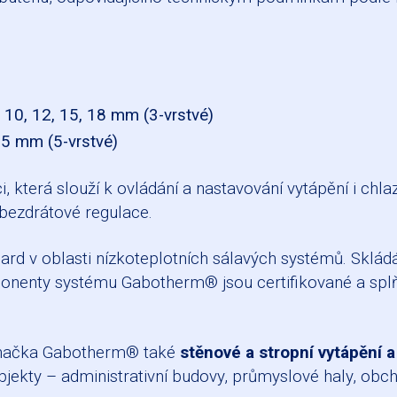
 10, 12, 15, 18 mm (3-vrstvé)
25 mm (5-vrstvé)
terá slouží k ovládání a nastavování vytápění i chlazen
 bezdrátové regulace.
rd v oblasti nízkoteplotních sálavých systémů. Sklád
nenty systému Gabotherm® jsou certifikované a splňuj
 značka Gabotherm® také
stěnové a stropní vytápění a
jekty – administrativní budovy, průmyslové haly, obch