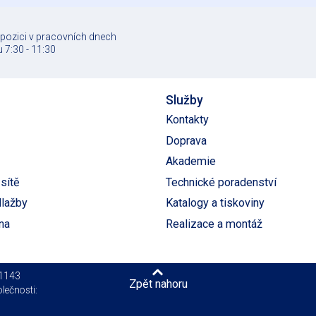
spozici v pracovních dnech
 7:30 - 11:30
Služby
Kontakty
Doprava
Akademie
sítě
Technické poradenství
dlažby
Katalogy a tiskoviny
na
Realizace a montáž
01143
Zpět nahoru
lečnosti: