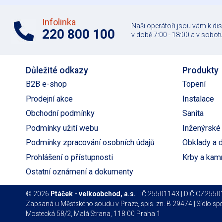
Infolinka
Naši operátoři jsou vám k di
220 800 100
v době 7:00 - 18:00 a v sobotu
Důležité odkazy
Produkty
B2B e-shop
Topení
Prodejní akce
Instalace
Obchodní podmínky
Sanita
Podmínky užití webu
Inženýrské 
Podmínky zpracování osobních údajů
Obklady a 
Prohlášení o přístupnosti
Krby a kam
Ostatní oznámení a dokumenty
© 2026
Ptáček - velkoobchod, a.s.
| IČ 25501143 | DIČ CZ255
Zapsaná u Městského soudu v Praze, spis. zn. B 29474 | Sídlo spo
Mostecká 58/2, Malá Strana, 118 00 Praha 1