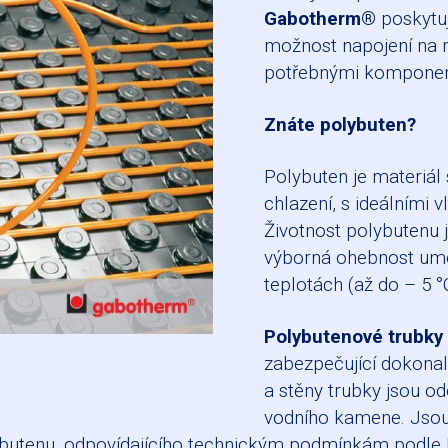
Gabotherm®
poskytuj
možnost napojení na r
potřebnými komponent
Znáte polybuten?
Polybuten je materiál 
chlazení, s ideálními v
Životnost polybutenu j
výborná ohebnost umo
teplotách (až do – 5 °
Polybutenové trubky
zabezpečující dokonal
a stěny trubky jsou od
vodního kamene. Jsou
butenu, odpovídajícího technickým podmínkám podle 