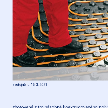
zveřejněno: 15. 3. 2021
zhotovené z trojnásobně koextrudovaného poly