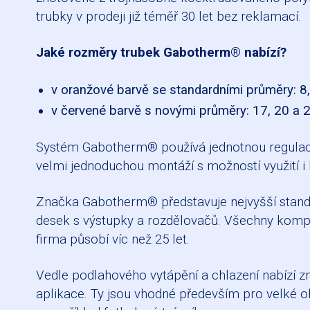
trubky v prodeji již téměř 30 let bez reklamací.
Jaké rozměry trubek Gabotherm® nabízí?
v oranžové barvě se standardními průměry: 8,
v červené barvě s novými průměry: 17, 20 a 
Systém Gabotherm® používá jednotnou regulaci, k
velmi jednoduchou montáží s možností využití i
Značka Gabotherm® představuje nejvyšší standa
desek s výstupky a rozdělovačů. Všechny kompo
firma působí víc než 25 let.
Vedle podlahového vytápění a chlazení nabízí
aplikace. Ty jsou vhodné především pro velké ob