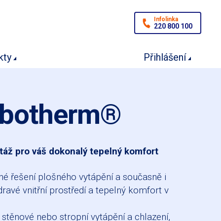
Infolinka
220 800 100
kty
Přihlášení
Gabotherm®
áž pro váš dokonalý tepelný komfort
né řešení plošného vytápění a současně i
dravé vnitřní prostředí a tepelný komfort v
 stěnové nebo stropní vytápění a chlazení,