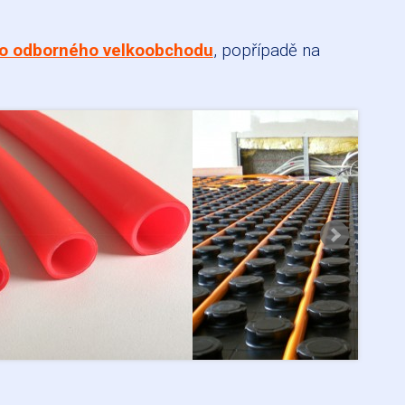
o odborného velkoobchodu
, popřípadě na