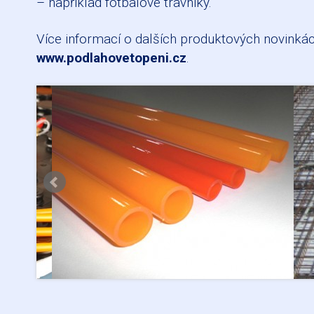
– například fo
tbalové trávníky.
Více informací o dalších produktových novinká
www.podlahovetopeni.cz
.