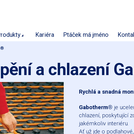
rodukty
Kariéra
Ptáček má jméno
Konta
m®
ápění a chlazení 
Rychlá a snadná mont
Gabotherm®
je ucele
chlazení, poskytující z
jakémkoliv interiéru.
Ať už jde o podlahové,