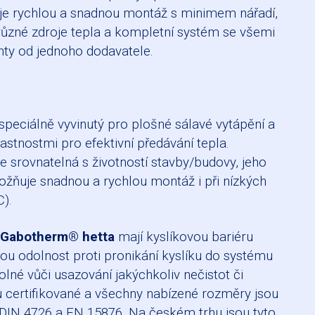
e rychlou a snadnou montáž s minimem nářadí,
ůzné zdroje tepla a kompletní systém se všemi
y od jednoho dodavatele.
speciálně vyvinutý pro plošné sálavé vytápění a
lastnostmi pro efektivní předávání tepla.
e srovnatelná s životností stavby/budovy, jeho
žňuje snadnou a rychlou montáž i při nízkých
C).
 Gabotherm® hetta
mají kyslíkovou bariéru
ou odolnost proti pronikání kyslíku do systému
olné vůči usazování jakýchkoliv nečistot či
 certifikované a všechny nabízené rozměry jsou
DIN 4726 a EN 15876. Na českém trhu jsou tyto