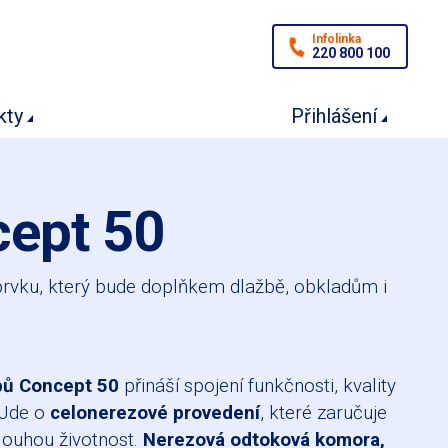
Infolinka
220 800 100
kty
Přihlášení
cept 50
prvku, který bude doplňkem dlažbě, obkladům i
bů Concept 50
přináší spojení funkčnosti, kvality
 Jde o
celonerezové provedení
, které zaručuje
louhou životnost.
Nerezová odtoková komora,