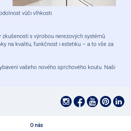
odolnost vůči vlhkosti.
ety zkušeností s výrobou nerezových systémů.
 na kvalitu, funkčnost i estetiku – a to vše za
í vybavení vašeho nového sprchového koutu. Naši
Podpořte
Podpořte
Podpoř
Pod
P
nás
nás
nás
nás
nás
na
na
na
na
na
O nás