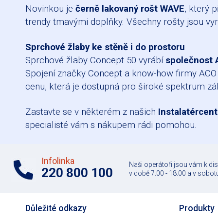
Novinkou je
černě lakovaný rošt WAVE
, který 
trendy tmavými doplňky. Všechny rošty jsou vy
Sprchové žlaby ke stěně i do prostoru
Sprchové žlaby Concept 50 vyrábí
společnost
Spojení značky Concept a know-how firmy ACO při
cenu, která je dostupná pro široké spektrum zá
Zastavte se v některém z našich
Instalatércent
specialisté vám s nákupem rádi pomohou.
Infolinka
Naši operátoři jsou vám k di
220 800 100
v době 7:00 - 18:00 a v sobotu
Důležité odkazy
Produkty