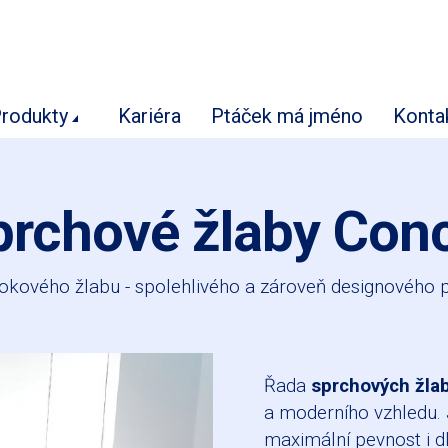
rodukty
Kariéra
Ptáček má jméno
Konta
prchové žlaby Con
okového žlabu - spolehlivého a zároveň designového 
Řada
sprchových žla
a moderního vzhledu.
maximální pevnost i d