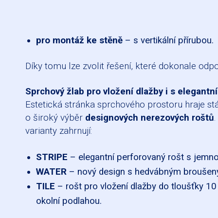
pro montáž ke stěně
– s vertikální přírubou.
Díky tomu lze zvolit řešení, které dokonale od
Sprchový žlab pro vložení dlažby i s elegant
Estetická stránka sprchového prostoru hraje stál
o široký výběr
designových nerezových roštů
.
varianty zahrnují:
STRIPE
– elegantní perforovaný rošt s jemnou 
WATER
– nový design s hedvábným broušen
TILE
– rošt pro vložení dlažby do tloušťky 1
okolní podlahou.