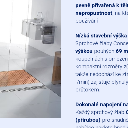
pevně přivařená k těl
nepropustnost
, na k
používání.
Nízká stavební výšk
Sprchové žlaby Conce
výškou
pouhých
69 
koupelnách s omezeno
kompaktní rozměry z
takže nedochází ke zt
l/min) zajišťuje plynul
průtokem.
Dokonalé napojení na
Každý sprchový žlab
(přírubou)
pro snadné
nabídce najdete hned d