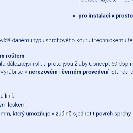
pro instalaci v prost
povídá danému typu sprchového koutu i technickému ře
ním roštem
e důležitější roli, a proto jsou žlaby Concept 50 dopl
 Vyrábí se v
nerezovém
i
černém provedení
. Standard
linií,
ým leskem,
0 mm, který umožňuje vizuálně sjednotit povrch sprchy 