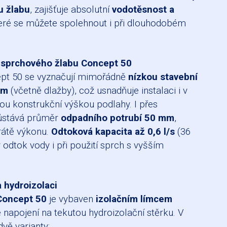
u žlabu
, zajišťuje absolutní
vodotěsnost a
teré se můžete spolehnout i při dlouhodobém
a sprchového žlabu Concept 50
pt 50 se vyznačují mimořádně
nízkou stavební
mm
(včetně dlažby), což usnadňuje instalaci i v
u konstrukční výškou podlahy. I přes
ůstává průměr
odpadního potrubí 50 mm
,
rátě výkonu.
Odtoková kapacita až 0,6 l/s
(36
ý odtok vody i při použití sprch s vyšším
 hydroizolaci
Concept 50
je vybaven
izolačním límcem
 napojení na tekutou hydroizolační stěrku. V
vě varianty: