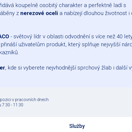
přidává koupelně osobitý charakter a perfektně ladí s
ráběny z
nerezové oceli
a nabízejí dlouhou životnost i 
 ACO
- světový lídr v oblasti odvodnění s více než 40 l
náší uživatelům produkt, který splňuje nejvyšší nároky
kazníků.
er
, kde si vyberete nejvhodnější sprchový žlab i dalš
spozici v pracovních dnech
 7:30 - 11:30
Služby