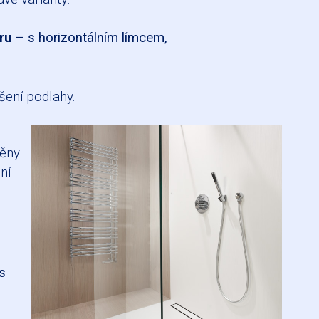
oru
– s horizontálním límcem,
šení podlahy.
něny
ní
s