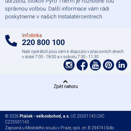
údržbou, Slokov Pyro Therm je rozhodně tou
správnou volbou. Další informace vám rádi
poskytneme v našich Instalatércentrech.
Infolinka
220 800 100
Naši operátoři jsou vám k dispozici v pracovních dnech
v době 7:00 - 18:00 a v sobotu 7:30 - 11:30
Podpořte
Podpořte
Podpo
Pod
nás
nás
nás
nás
nás
na
na
na
na
na
Zpět nahoru
síti
síti
YouTube
Pinter
Li
Instagram
Facebook
© 2026
Ptáček - velkoobchod, a.s.
| IČ 25501143 | DIČ
CZ25501143
Zapsaná u Městského soudu v Praze, spis. zn. B 29474 | Sídlo