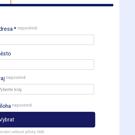
nepovinné
dresa *
ěsto
nepovinné
raj
nepovinné
íloha
Vybrat
mální velikost přílohy 5MB.