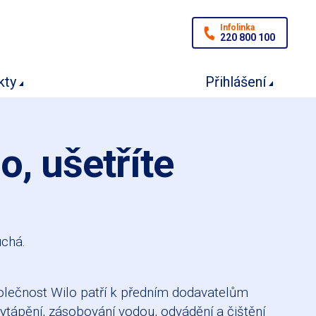
Infolinka
220 800 100
kty
Přihlášení
, ušetříte
uchá.
ečnost Wilo patří k předním dodavatelům
ytápění, zásobování vodou, odvádění a čištění