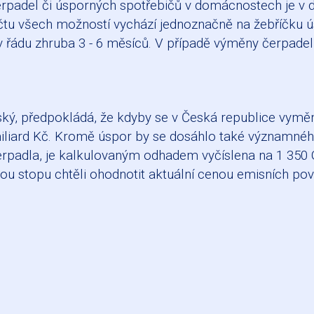
 čerpadel či úsporných spotřebičů v domácnostech je 
čtu všech možností vychází jednoznačně na žebříčku ús
v řádu zhruba 3 - 6 měsíců. V případě výměny čerpadel, 
ský, předpokládá, že kdyby se v Česká republice vymě
iliard Kč. Kromě úspor by se dosáhlo také významného s
čerpadla, je kalkulovaným odhadem vyčíslena na 1 350 
u stopu chtěli ohodnotit aktuální cenou emisních pov