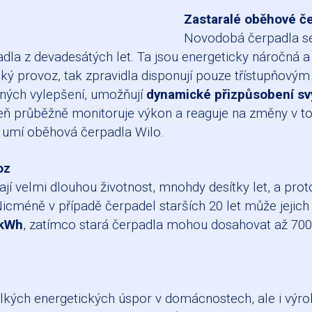
Zastaralé oběhové če
Novodobá čerpadla se 
adla z devadesátých let. Ta jsou energeticky náročná 
cký provoz, tak zpravidla disponují pouze třístupňov
iných vylepšení, umožňují
dynamické přizpůsobení sv
ň průběžně monitoruje výkon a reaguje na změny v t
o umí oběhová čerpadla Wilo.
oz
jí velmi dlouhou životnost, mnohdy desítky let, a proto
 Nicméně v případě čerpadel starších 20 let může jeji
 kWh
, zatímco stará čerpadla mohou dosahovat až 700 
velkých energetických úspor v domácnostech, ale i výr