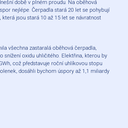
v dnešní době v plném proudu. Na oběhová
por nejlépe. Čerpadla stará 20 let se pohybují
která jsou stará 10 až 15 let se návratnost
nila všechna zastaralá oběhová čerpadla,
nížení oxidu uhličitého. Elektřina, kterou by
GWh, což představuje roční uhlíkovou stopu
olenek, dosáhli bychom úspory až 1,1 miliardy