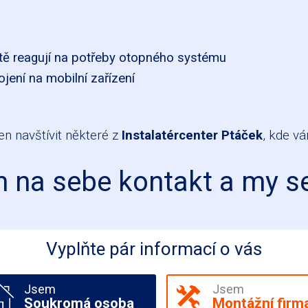
itě reagují na potřeby otopného systému
jení na mobilní zařízení
en navštívit některé z
Instalatércenter Ptáček
, kde vá
 na sebe kontakt a my 
Vyplňte pár informací o vás
Jsem
Jsem
Soukromá osoba
Montážní firm