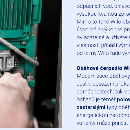
odpadních vod, chlazen
vysokou kvalitou zprac
Mimo to také Wilo dbá n
úsporné a výkonné pr
ovladatelné a uživatel
vlastností přináší v
od firmy Wilo řadu vý
Oběhové čerpadlo Wi
Modernizace oběhových
cest k dosažení proka
domácnostech, tak v 
odhadů je téměř
polo
zastaralými
typy oběh
energetickou náročno
varianty může přinést