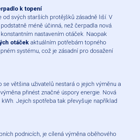
rpadlo k topení
od svých starších protějšků zásadně liší. V
a podstatně méně účinná, než čerpadla nová.
ým konstantním nastavením otáček. Naopak
ých otáček
aktuálním potřebám topného
opném systému, což je zásadní pro dosažení
 se většina uživatelů nestará o jejich výměnu a
ch výměna přinést značné úspory energie. Nová
kWh. Jejich spotřeba tak převyšuje například
obních podnicích, je cílená výměna oběhového