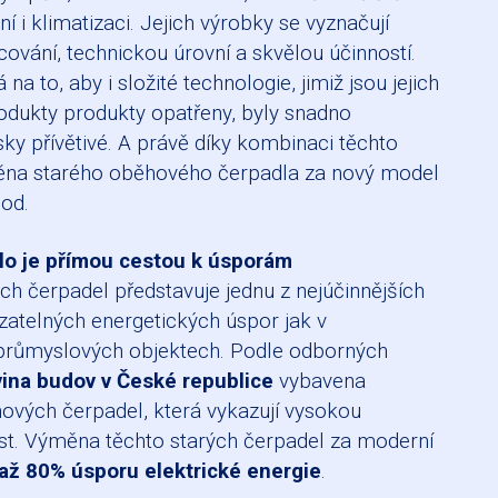
í i klimatizaci. Jejich výrobky se vyznačují
ování, technickou úrovní a skvělou účinností.
a to, aby i složité technologie, jimiž jsou jejich
odukty produkty opatřeny, byly snadno
sky přívětivé. A právě díky kombinaci těchto
ýměna starého oběhového čerpadla za nový model
hod.
lo je přímou cestou k úsporám
 čerpadel představuje jednu z nejúčinnějších
zatelných energetických úspor jak v
průmyslových objektech. Podle odborných
vina budov v České republice
vybavena
ových čerpadel, která vykazují vysokou
st. Výměna těchto starých čerpadel za moderní
až 80% úsporu elektrické energie
.